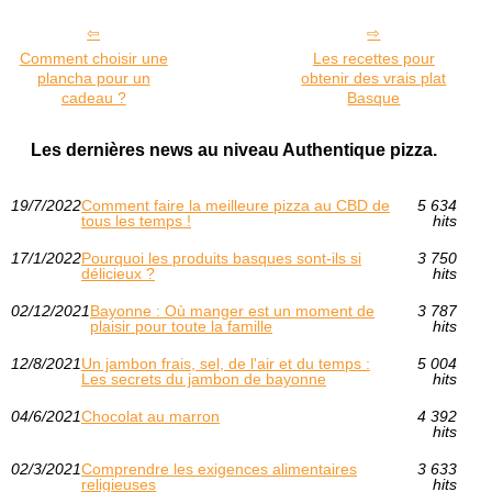
Comment choisir une
Les recettes pour
plancha pour un
obtenir des vrais plat
cadeau ?
Basque
Les dernières news au niveau Authentique pizza.
19/7/2022
Comment faire la meilleure pizza au CBD de
5 634
tous les temps !
hits
17/1/2022
Pourquoi les produits basques sont-ils si
3 750
délicieux ?
hits
02/12/2021
Bayonne : Où manger est un moment de
3 787
plaisir pour toute la famille
hits
12/8/2021
Un jambon frais, sel, de l'air et du temps :
5 004
Les secrets du jambon de bayonne
hits
04/6/2021
Chocolat au marron
4 392
hits
02/3/2021
Comprendre les exigences alimentaires
3 633
religieuses
hits