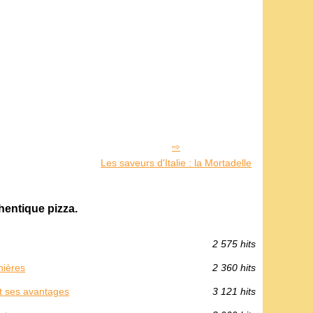
Les saveurs d'Italie : la Mortadelle
hentique pizza.
2 575 hits
nières
2 360 hits
et ses avantages
3 121 hits